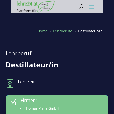
Home
»
Lehrberufe
» Destillateur/in
Lehrberuf
Destillateur/in
Lehrzeit:

Firmen:
Z
Thomas Prinz GmbH