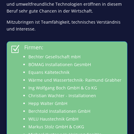
und umweltfreundliche Technologien eröffnen in diesem
Beruf sehr gute Chancen in der Wirtschaft.
Mitzubringen ist Teamfähigkeit, technisches Verständnis
und Interesse.
Firmen:
Z
Bechter Gesellschaft mbH
BÖMAG Installationen GesmbH
Equans Kältetechnik
Wärme und Wassertechnik- Raimund Grabher
Ing Wolfgang Boch GmbH & Co KG
Christian Wachter - Installationen
Hepp Walter GmbH
Berchtold Installationen GmbH
WILU Haustechnik GmbH
Markus Stolz GmbH & CoKG