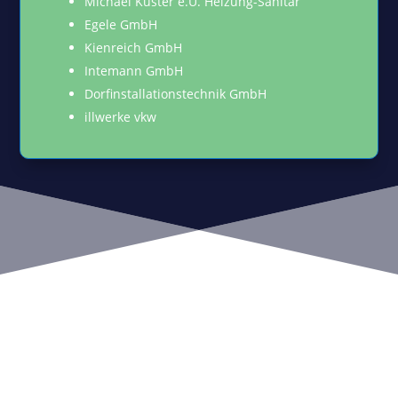
Michael Kuster e.U. Heizung-Sanitär
Egele GmbH
Kienreich GmbH
Intemann GmbH
Dorfinstallationstechnik GmbH
illwerke vkw