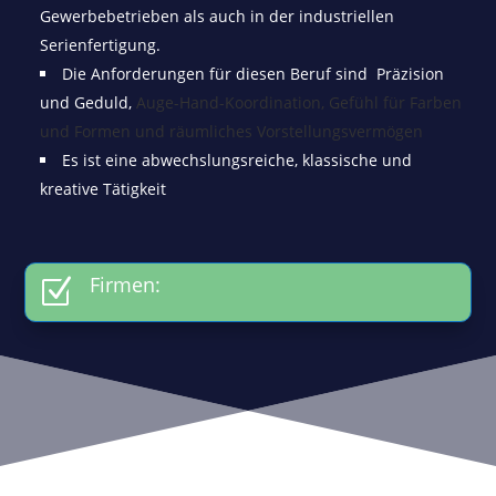
Gewerbebetrieben als auch in der industriellen
Serienfertigung.
Die Anforderungen für diesen Beruf sind Präzision
und Geduld,
Auge-Hand-Koordination
, G
efühl für Farben
und Formen und
räumliches Vorstellungsvermögen
Es ist eine abwechslungsreiche, klassische und
kreative Tätigkeit
Firmen:
Z