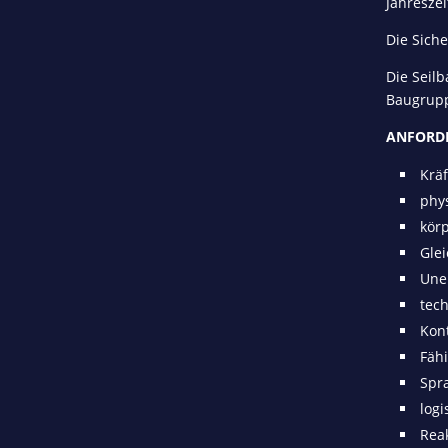
Jahresze
Die Sich
Die Seil
Baugrupp
ANFORD
Krä
phy
kör
Gle
Une
tec
Kont
Fäh
Spr
log
Reak