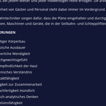
it, bei jedem Wetter und jeder notwendigen Höhe erfolgen. Sie arbe
erheit von Gästen und Personal steht dabei immer im Vordergrund.
bahntechniker sorgen dafür, dass die Pläne eingehalten und durc
en, Maschinen und Geräte, die in der Seilbahn- und Schleppliftt
ERUNGEN
ftiger Körperbau
sische Ausdauer
perliche Wendigkeit
ichgewichtsgefühl
mpfindlichkeit der Haut
hnisches Verständnis
aktfähigkeit
igkeit zur Zusammenarbeit
achfertigkeit mündlich
isch-analytisches Denken
tionsfähigkeit