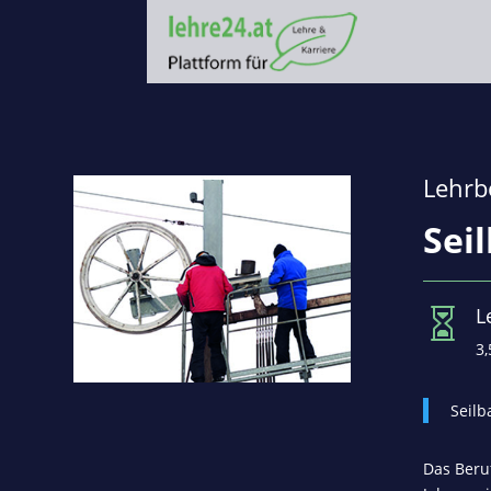
Lehrb
Sei
L

3,
Seilb
Das Beru