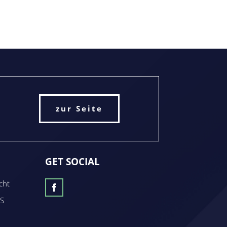
zur Seite
GET SOCIAL
cht
MS