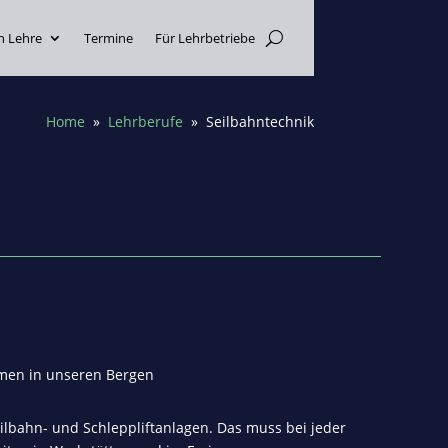
n Lehre
Termine
Für Lehrbetriebe
Home
»
Lehrberufe
» Seilbahntechnik
hmen in unseren Bergen
lbahn- und Schleppliftanlagen. Das muss bei jeder