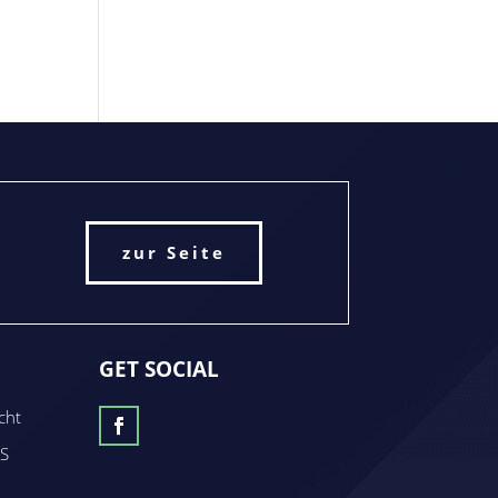
zur Seite
GET SOCIAL
cht
MS