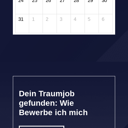
24
25
26
27
28
29
30
31
1
2
3
4
5
6
Dein Traumjob
gefunden: Wie
Bewerbe ich mich